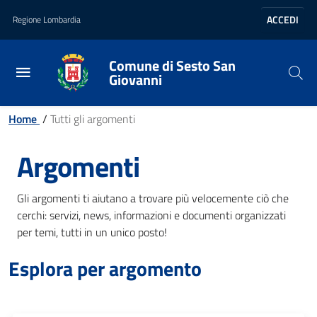
Vai al contenuto principale
Vai al footer
ACCEDI
Regione Lombardia
Comune di Sesto San
Giovanni
Home
/
Tutti gli argomenti
Argomenti
Gli argomenti ti aiutano a trovare più velocemente ciò che
cerchi: servizi, news, informazioni e documenti organizzati
per temi, tutti in un unico posto!
Esplora per argomento