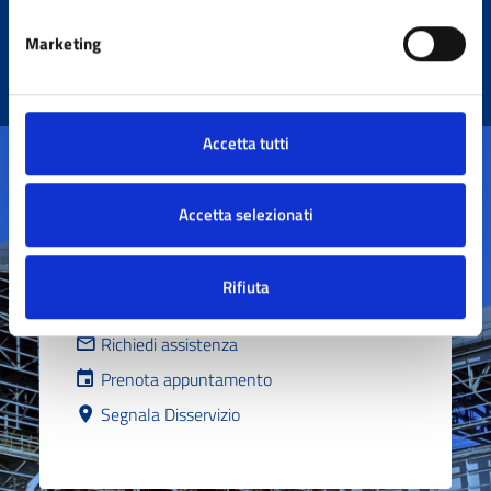
Marketing
Accetta tutti
Accetta selezionati
Contatta il comune
Rifiuta
Leggi le domande frequenti
Richiedi assistenza
Prenota appuntamento
Segnala Disservizio