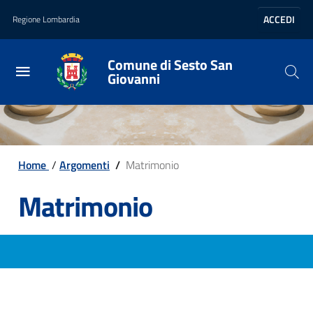
Vai al contenuto principale
Vai al footer
ACCEDI
Regione Lombardia
Comune di Sesto San
Giovanni
Home
/
Argomenti
/
Matrimonio
Matrimonio