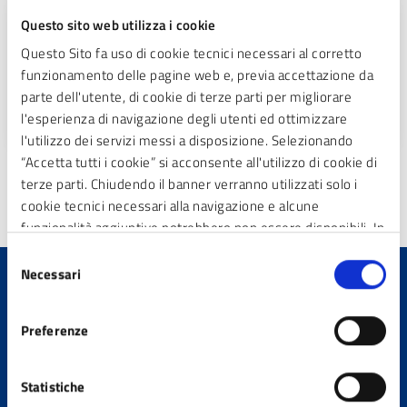
Stato civile – Polizia mortuaria
Questo sito web utilizza i cookie
Questo Sito fa uso di cookie tecnici necessari al corretto
L’ufficio di Stato civile dà attuazione ai principi generali
funzionamento delle pagine web e, previa accettazione da
sul servizio dello stato civile
.
parte dell'utente, di cookie di terze parti per migliorare
l'esperienza di navigazione degli utenti ed ottimizzare
l'utilizzo dei servizi messi a disposizione. Selezionando
“Accetta tutti i cookie” si acconsente all'utilizzo di cookie di
TUTTA L'AMMINISTRAZIONE
terze parti. Chiudendo il banner verranno utilizzati solo i
cookie tecnici necessari alla navigazione e alcune
funzionalità aggiuntive potrebbero non essere disponibili. In
calce alla presente è riportato l’elenco dei cookie necessari
Selezione
che contribuiscono a rendere fruibile il sito web abilitando
Necessari
del
funzionalità di base quali la navigazione sulle pagine e
consenso
Quanto sono chiare le
l’accesso alle aree protette del sito. Il sito web non è in
Preferenze
informazioni su questa
grado di funzionare correttamente senza questi cookie
pagina?
Statistiche