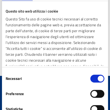
personale e tratta le richieste di risarcimento danni
verso il Comune.
Questo sito web utilizza i cookie
Questo Sito fa uso di cookie tecnici necessari al corretto
funzionamento delle pagine web e, previa accettazione da
parte dell'utente, di cookie di terze parti per migliorare
l'esperienza di navigazione degli utenti ed ottimizzare
l'utilizzo dei servizi messi a disposizione. Selezionando
«
2
3
4
5
6
7
8
1
“Accetta tutti i cookie” si acconsente all'utilizzo di cookie di
terze parti. Chiudendo il banner verranno utilizzati solo i
9
10
»
cookie tecnici necessari alla navigazione e alcune
funzionalità aggiuntive potrebbero non essere disponibili. In
calce alla presente è riportato l’elenco dei cookie necessari
Selezione
che contribuiscono a rendere fruibile il sito web abilitando
Necessari
del
funzionalità di base quali la navigazione sulle pagine e
consenso
l’accesso alle aree protette del sito. Il sito web non è in
Quanto sono chiare le
Preferenze
grado di funzionare correttamente senza questi cookie
informazioni su questa
pagina?
Statistiche