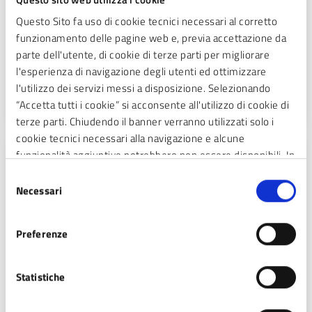
Questo Sito fa uso di cookie tecnici necessari al corretto
Regolamento per l’applicazione
funzionamento delle pagine web e, previa accettazione da
dell’imposta di soggiorno e tariffe
parte dell'utente, di cookie di terze parti per migliorare
l'esperienza di navigazione degli utenti ed ottimizzare
Consulta il regolamento per l'applicazione dell'imposta
l'utilizzo dei servizi messi a disposizione. Selezionando
di soggiorno e le tariffe.
“Accetta tutti i cookie” si acconsente all'utilizzo di cookie di
terze parti. Chiudendo il banner verranno utilizzati solo i
cookie tecnici necessari alla navigazione e alcune
funzionalità aggiuntive potrebbero non essere disponibili. In
REGOLAMENTI
calce alla presente è riportato l’elenco dei cookie necessari
Selezione
Regolamento per l’attuazione di interventi
che contribuiscono a rendere fruibile il sito web abilitando
Necessari
del
a sostegno delle attività commerciali e
funzionalità di base quali la navigazione sulle pagine e
consenso
artigianali ubicate in zone precluse al
l’accesso alle aree protette del sito. Il sito web non è in
traffico per la realizzazione di opere
Preferenze
grado di funzionare correttamente senza questi cookie
pubbliche
Statistiche
Consulta il regolamento per l’attuazione di interventi a
sostegno delle attività commerciali e artigianali