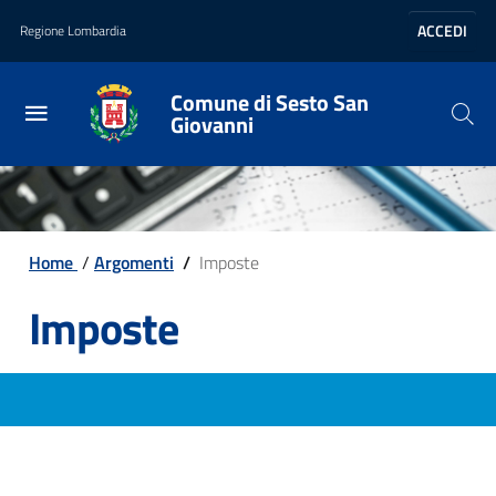
Vai al contenuto principale
Vai al footer
ACCEDI
Regione Lombardia
Comune di Sesto San
Giovanni
Home
/
Argomenti
/
Imposte
Imposte