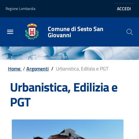
Vai al contenuto principale
Vai al footer
ACCEDI
Regione Lombardia
Comune di Sesto San
Giovanni
Home
/
Argomenti
/
Urbanistica, Edilizia e PGT
Urbanistica, Edilizia e
PGT