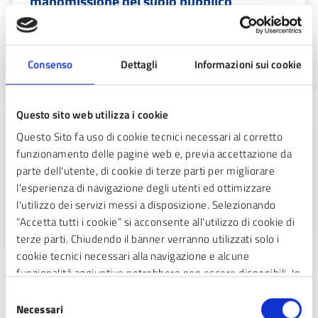
manomissione del suolo pubblico
Consulta il regolamento per l'organizzazione dei servizi
a rete nel sottosuolo e per la manomissione del suolo
Consenso
Dettagli
Informazioni sui cookie
pubblico.
Questo sito web utilizza i cookie
REGOLAMENTI
Questo Sito fa uso di cookie tecnici necessari al corretto
funzionamento delle pagine web e, previa accettazione da
Regolamento edilizio
parte dell'utente, di cookie di terze parti per migliorare
l'esperienza di navigazione degli utenti ed ottimizzare
Consulta il regolamento edilizio, le procedure e le
l'utilizzo dei servizi messi a disposizione. Selezionando
responsabilità amministrative.
“Accetta tutti i cookie” si acconsente all'utilizzo di cookie di
terze parti. Chiudendo il banner verranno utilizzati solo i
cookie tecnici necessari alla navigazione e alcune
funzionalità aggiuntive potrebbero non essere disponibili. In
TUTTI I DOCUMENTI
calce alla presente è riportato l’elenco dei cookie necessari
Selezione
che contribuiscono a rendere fruibile il sito web abilitando
Necessari
del