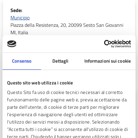
Sede:
Municipio
Piazza della Resistenza, 20, 20099 Sesto San Giovanni
MI, Italia
Consenso
Dettagli
Informazioni sui cookie
Correlati
Documenti
Questo sito web utilizza i cookie
Questo Sito fa uso di cookie tecnici necessari al corretto
DOCUMENTO TECNICO DI SUPPORTO
funzionamento delle pagine web e, previa accettazione da
parte dell'utente, di cookie di terze parti per migliorare
Nomina presidente e membri della Consulta
l'esperienza di navigazione degli utenti ed ottimizzare
degli Orti
l'utilizzo dei servizi messi a disposizione. Selezionando
“Accetta tutti i cookie” si acconsente all'utilizzo di cookie di
Leggi chi compone la Consulta Decoro Urbano
terze parti. Chiudendo il banner verranno utilizzati solo i