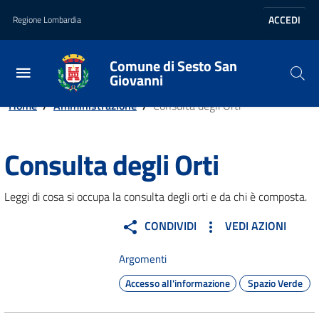
Vai al contenuto principale
Vai al footer
ACCEDI
Regione Lombardia
Comune di Sesto San
Giovanni
Home
/
Amministrazione
/
Consulta degli Orti
Consulta degli Orti
Leggi di cosa si occupa la consulta degli orti e da chi è composta.
CONDIVIDI
VEDI AZIONI
Argomenti
Accesso all'informazione
Spazio Verde