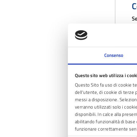
C
Se
Consenso
L
P
Questo sito web utilizza i cook
Questo Sito fa uso di cookie t
dell'utente, di cookie di terze 
A
messi a disposizione. Seleziona
verranno utilizzati solo i cook
disponibili. In calce alla prese
Ag
abilitando funzionalità di base 
26
funzionare correttamente sen