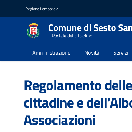
Vai al contenuto principale
Vai al footer
Regione Lombardia
Comune di Sesto San
Il Portale del cittadino
Amministrazione
Novità
Servizi
Home
/
Amministrazione
/
Documenti e dati
Regolamento delle
cittadine e dell’Alb
Associazioni