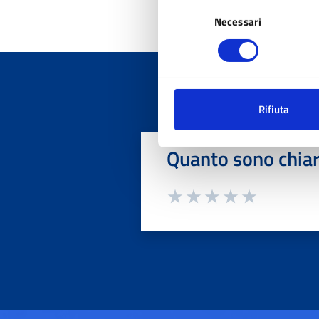
Selezione
Necessari
del
consenso
Rifiuta
Quanto sono chiar