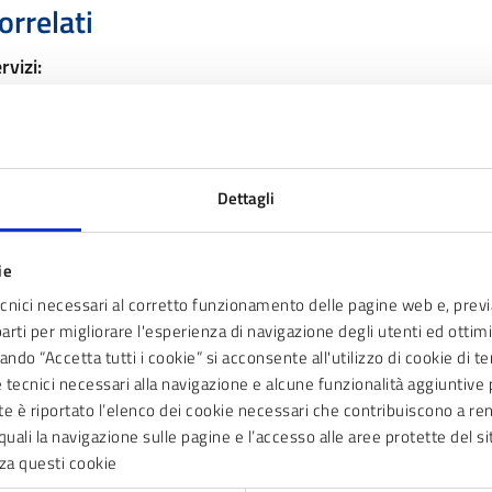
orrelati
rvizi:
Come iscriversi all’albo delle associazioni
Dettagli
icenza di distribuzione
ubblico dominio
ie
ecnici necessari al corretto funzionamento delle pagine web e, prev
parti per migliorare l'esperienza di navigazione degli utenti ed ottimiz
ltre informazioni
ndo “Accetta tutti i cookie” si acconsente all'utilizzo di cookie di t
ie tecnici necessari alla navigazione e alcune funzionalità aggiunti
nte è riportato l’elenco dei cookie necessari che contribuiscono a ren
giornamento
quali la navigazione sulle pagine e l’accesso alle aree protette del si
/08/2025 10:46
za questi cookie