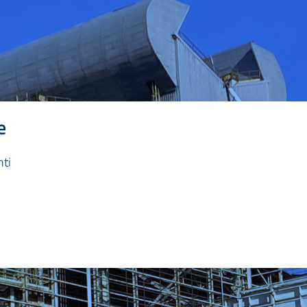
e
nti