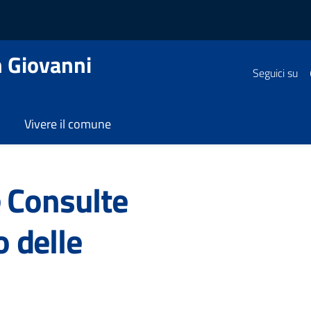
 Giovanni
Seguici su
Vivere il comune
/
Regolamenti
/
Regolamento delle Consulte cittadine e de
 Consulte
o delle