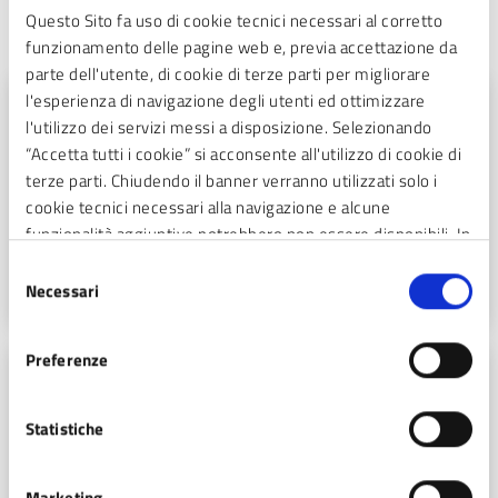
Questo Sito fa uso di cookie tecnici necessari al corretto
Questo luogo è sede di
funzionamento delle pagine web e, previa accettazione da
parte dell'utente, di cookie di terze parti per migliorare
l'esperienza di navigazione degli utenti ed ottimizzare
ORGANI DI GOVERNO
l'utilizzo dei servizi messi a disposizione. Selezionando
Giunta Comunale
“Accetta tutti i cookie” si acconsente all'utilizzo di cookie di
terze parti. Chiudendo il banner verranno utilizzati solo i
La Giunta è un organo collegiale composto da Sindaco e
cookie tecnici necessari alla navigazione e alcune
Assessori che insieme amministrano la Città. Leggi chi la
funzionalità aggiuntive potrebbero non essere disponibili. In
compone.
calce alla presente è riportato l’elenco dei cookie necessari
Selezione
che contribuiscono a rendere fruibile il sito web abilitando
Necessari
del
funzionalità di base quali la navigazione sulle pagine e
consenso
l’accesso alle aree protette del sito. Il sito web non è in
Preferenze
grado di funzionare correttamente senza questi cookie
ENTI E ASSOCIAZIONI
Gli Amici della Biblioteca di Sesto San
Statistiche
Giovanni
Marketing