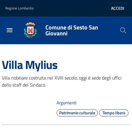
Vai al contenuto principale
Vai al footer
ACCEDI
Regione Lombardia
Comune di Sesto San
Giovanni
Home
/
Vivere il comune
/
Luoghi
/
Villa Mylius
Villa Mylius
Villa nobiliare costruita nel XVIII secolo, oggi è sede degli uffici
dello staff del Sindaco.
Argomenti
Patrimonio culturale
Tempo libero