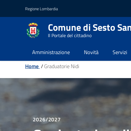
Vai al contenuto principale
Vai al footer
Regione Lombardia
Comune di Sesto San
Il Portale del cittadino
Amministrazione
Novità
Servizi
Home
/
Graduatorie Nidi
2026/2027