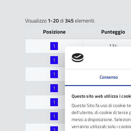
Visualizzo
1-20
di
345
elementi.
Posizione
Punteggio
1
134
1
134
1
122
Consenso
1
117
Questo sito web utilizza i cook
1
120
Questo Sito fa uso di cookie t
dell'utente, di cookie di terze 
1
124
messi a disposizione. Seleziona
verranno utilizzati solo i cook
2
134