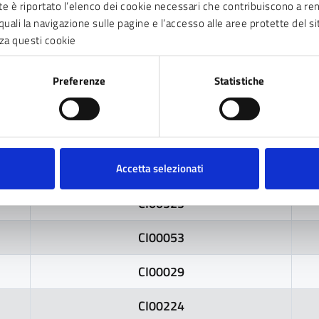
nte è riportato l’elenco dei cookie necessari che contribuiscono a ren
quali la navigazione sulle pagine e l’accesso alle aree protette del si
CI00314
za questi cookie
CI00114
Preferenze
Statistiche
CI00243
CI00259
CI00293
Accetta selezionati
CI00323
CI00053
CI00029
CI00224