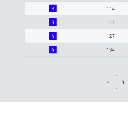
3
114
3
111
4
127
4
134
«
1