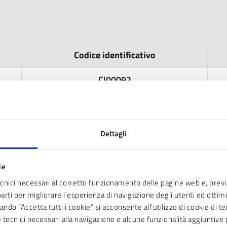
Codice identificativo
CI00092
CI00173
CI00035
Dettagli
CI00221
ie
CI00315
ecnici necessari al corretto funzionamento delle pagine web e, prev
parti per migliorare l'esperienza di navigazione degli utenti ed ottimiz
CI00103
ndo “Accetta tutti i cookie” si acconsente all'utilizzo di cookie di t
ie tecnici necessari alla navigazione e alcune funzionalità aggiunti
CI00094