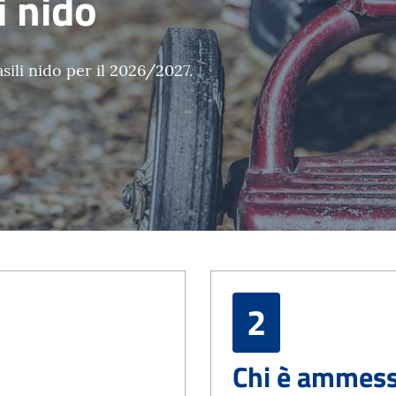
i nido
asili nido per il 2026/2027.
2
Chi è ammess