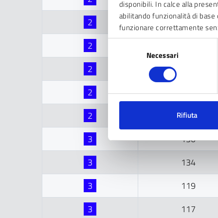
disponibili. In calce alla prese
abilitando funzionalità di base 
2
134
funzionare correttamente sen
Selezione
2
120
Necessari
del
consenso
2
117
2
117
2
114
Rifiuta
3
130
3
134
3
119
3
117