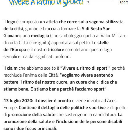
Il
logo
è composto
un atleta che corre sulla sagoma stilizzata
della città
, gambe e braccia a formare la
S di Sesto San
Giovann
i, una
medaglia
(che simboleggia quella al Valor Militare
di cui la Città è insignita) appuntata sul petto. Le
stelle
dell’Europa
e il nostro
tricolore
completano questo logo
semplice ma dai significati profondi.
Il claim
che abbiamo scelto è
“
Vivere a ritmo di sport!”
perché
racchiude l’anima della Città:
“vogliamo vivere sentendo
battere il ritmo del nostro cuore, un cuore che ci dice che
stiamo bene. E stiamo bene perché facciamo sport”
.
13 luglio 2020: il dossier è pronto
e viene inviato ad Aces-
Europe.
Contiene il dettaglio delle politiche sportive
e di quelle
di
promozione della salute
che sostengono la candidatura.
La
promozione della salute e l’inclusione delle persone disabili
sono i due focus principali
.