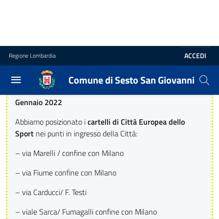
Guarda le foto
della cerimonia con la premiazione.
Hanno partecipato anche i rappresentanti delle istituzioni
che hanno sostenuto la candidatura di Sesto (Regione
Lombardia, Coni, Comitato paralimpico italiano, Asst) e i
main sponsor: Artedil, Bcc-Milano, Centro Sarca e Maxi
Sport.
Gennaio 2022
Abbiamo posizionato i
cartelli di Città Europea dello
Sport
nei punti in ingresso della Città:
– via Marelli / confine con Milano
– via Fiume confine con Milano
– via Carducci/ F. Testi
– viale Sarca/ Fumagalli confine con Milano