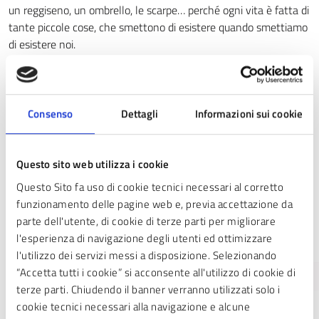
un reggiseno, un ombrello, le scarpe… perché ogni vita è fatta di
tante piccole cose, che smettono di esistere quando smettiamo
di esistere noi.
I
nomi
urlati
ad alta voce, per ricordare che “
Se hai paura non è
amore
“. Mai!
Consenso
Dettagli
Informazioni sui cookie
Il video
STOP ALLA VIOLENZA SULLE DONNE! –
25 NOVEMBRE 2020
Questo sito web utilizza i cookie
Questo Sito fa uso di cookie tecnici necessari al corretto
Stop agli abusi. Stop alle prepotenze. Stop alle manipolazioni e
funzionamento delle pagine web e, previa accettazione da
alle minacce. Stop alla violenza psicologica e a quella verbale.
parte dell'utente, di cookie di terze parti per migliorare
Stop al femminicidio.
l'esperienza di navigazione degli utenti ed ottimizzare
Stop alla violenza sulle donne!
l'utilizzo dei servizi messi a disposizione. Selezionando
“Accetta tutti i cookie” si acconsente all'utilizzo di cookie di
terze parti. Chiudendo il banner verranno utilizzati solo i
cookie tecnici necessari alla navigazione e alcune