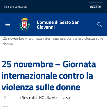
Vai al contenuto principale
Vai al footer
ACCEDI
Regione Lombardia
Comune di Sesto San
Giovanni
Home
/
Novità
/
Notizie
/
25 novembre – Giornata internazionale contro la violenza sulle
donne
25 novembre – Giornata
internazionale contro la
violenza sulle donne
Il Comune di Sesto dice NO alla violenza sulle donne.