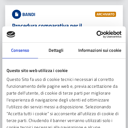
BANDI
ARCHIVIATO
Procedura comparativa per il
conferimento dell’incarico di componente
esperto della commissione di selezione per
il reclutamento del Comandante della
Consenso
Dettagli
Informazioni sui cookie
Polizia Locale – Qualifica dirigenziale
Procedura comparativa per il conferimento dell’incarico
Questo sito web utilizza i cookie
di componente esperto della commissione di selezione
Questo Sito fa uso di cookie tecnici necessari al corretto
per il reclutamento del Comandante della Polizia
funzionamento delle pagine web e, previa accettazione da
Locale – Qualifica dirigenziale
parte dell'utente, di cookie di terze parti per migliorare
l'esperienza di navigazione degli utenti ed ottimizzare
Concluso
venerdì 30 dicembre 2022 ore 12:00
l'utilizzo dei servizi messi a disposizione. Selezionando
“Accetta tutti i cookie” si acconsente all'utilizzo di cookie di
terze parti. Chiudendo il banner verranno utilizzati solo i
cookie tecnici necessari alla navigazione e alcune