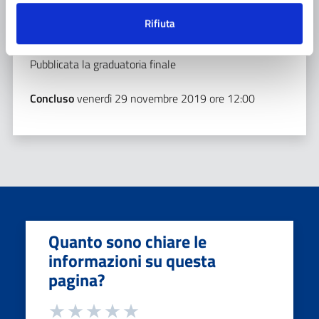
qualita’ di esperto in acustica e di esperto
Rifiuta
in strutture quali membri aggregati.
Pubblicata la graduatoria finale
Concluso
venerdì 29 novembre 2019 ore 12:00
Quanto sono chiare le
informazioni su questa
pagina?