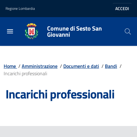
Vai al contenuto principale
Vai al footer
ACCEDI
Regione Lombardia
Comune di Sesto San
Giovanni
Home
/
Amministrazione
/
Documenti e dati
/
Bandi
/
Incarichi professionali
Incarichi professionali