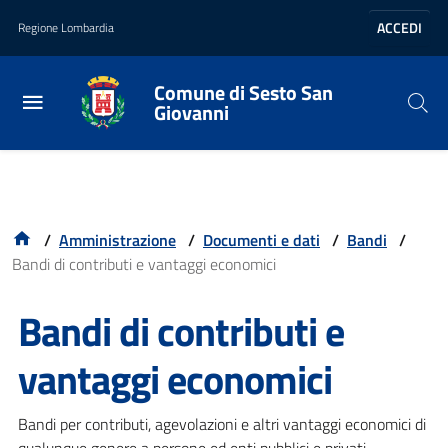
Vai al contenuto principale
Vai al footer
ACCEDI
Regione Lombardia
Comune di Sesto San
Giovanni
/
Amministrazione
/
Documenti e dati
/
Bandi
/
Bandi di contributi e vantaggi economici
Bandi di contributi e
vantaggi economici
Bandi per contributi, agevolazioni e altri vantaggi economici di