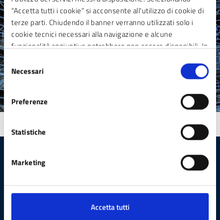
Richiedi assistenza
“Accetta tutti i cookie” si acconsente all'utilizzo di cookie di
Prenota appuntamento
terze parti. Chiudendo il banner verranno utilizzati solo i
Segnala Disservizio
cookie tecnici necessari alla navigazione e alcune
funzionalità aggiuntive potrebbero non essere disponibili. In
calce alla presente è riportato l’elenco dei cookie necessari
Selezione
che contribuiscono a rendere fruibile il sito web abilitando
Necessari
del
funzionalità di base quali la navigazione sulle pagine e
consenso
l’accesso alle aree protette del sito. Il sito web non è in
Preferenze
grado di funzionare correttamente senza questi cookie
Statistiche
Marketing
Comune di Sesto San Giovanni
Accetta tutti
AMMINISTRAZIONE